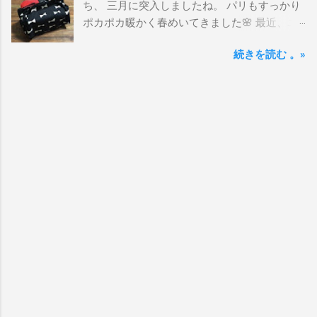
ち、 三月に突入しましたね。 パリもすっかり
ポカポカ暖かく春めいてきました🌸 最近、ユ
ーチューブの動画はあげているのにブログを
続きを読む 。»
かけていませんでした。 徐々にこちらにもあ
げていきますので、ご覧いただけると嬉しい
限りです。 お弁当袋の作り方 お弁当袋、海外
にいても我が家は使ってます。 特に子供の学
校で指定はないのですが、 カバンに直にお弁
当を入れるのは気がひけて・・・😅 今回作り
方をご紹介するのは、 紐の巾着タイプではな
く、プラスチックの留め具でカチッとするタ
イプです。 色んな大きさのお弁当箱にも合わ
せられるのでとても便利です。 作り方は私の
ユーチューブチャンネル☟ こちらから ジグザ
グミシンも不要で、簡単な作り方になってま
す。 ぜひ、ハンドメイドしてみて下さい。 ご
覧頂きありがとうございました！ ランキング
ポイントがあがるので クリックして頂けると
嬉しいです☟ にほんブログ