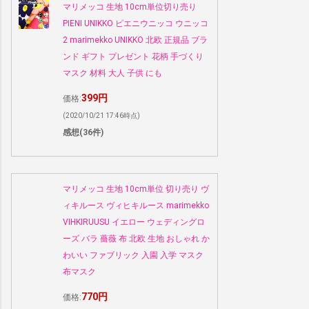
マリメッコ 生地 10cm単位切り売り
PIENI UNIKKO ピエニウニッコ ウニッコ
2 marimekko UNIKKO 北欧 正規品 ブラ
ンド ギフト プレゼント 花柄 手づくり
マスク 材料 大人 子供 にも
399円
価格:
(2020/10/21 17:46時点)
感想(36件)
マリメッコ 生地 10cm単位 切り売り ヴ
ィキルース ヴィヒキルース marimekko
VIHKIRUUSU イエロー ウェディングロ
ーズ バラ 薔薇 布 北欧 生地 おしゃれ か
わいい ファブリック 入園 入学 マスク
布マスク
770円
価格: